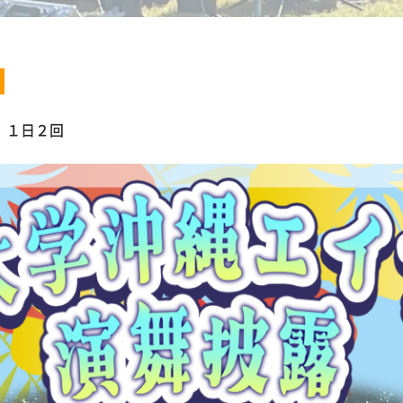
】
 １日２回