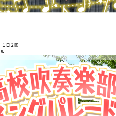
 １日２回
ール