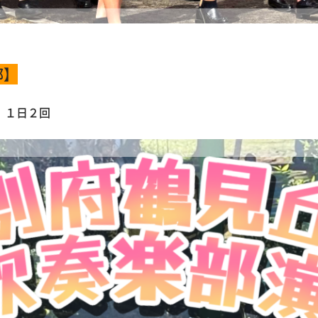
部】
 １日２回